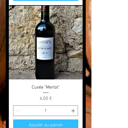
Cuvée "Merlot"
Prix
6,00 €
Ajouter au panier