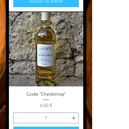
Ajouter au panier
Cuvée "Chardonnay"
Prix
6,50 €