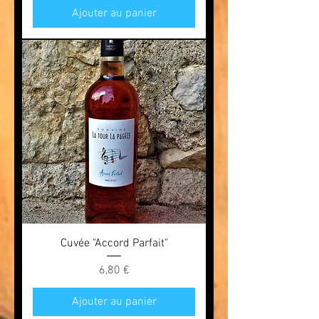
Ajouter au panier
Cuvée "Accord Parfait"
Prix
6,80 €
Ajouter au panier