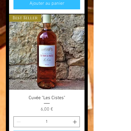
Ajouter au panier
Best Seller
Cuvée "Les Cistes"
Prix
6,00 €